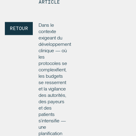
ARTICLE
Dans le
RETOUR
contexte
exigeant du
développement
clinique — où
les
protocoles se
complexifient,
les budgets
se resserrent
et la vigilance
des autorités,
des payeurs
et des
patients
s’intensifie —
une
planification