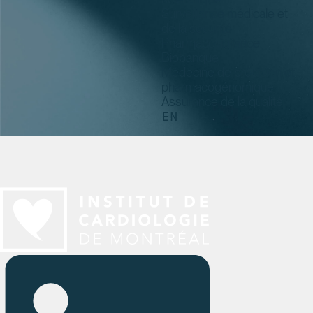
Surveillance médicale et
de la sécurité
Pharmacovigilance
Biobanque
Médecine de précision et
pharmacogénomique
Assurance de la qualité
EN