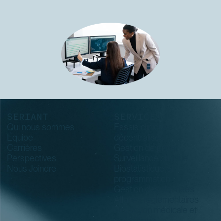
SERIANT
SERVICES
Qui nous sommes
Essais cliniques
Équipe
décentralisés
Carrières
Gestion de projet
Perspectives
Surveillance clinique
Nous Joindre
Biostatistique et
programmation
Gestion des données
Affaires réglementaires
Rédaction médicale et
scientifique